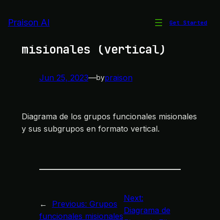
Skip
to
Praison AI
Get Started
Grupos funcionales
content
misionales (vertical)
Jun 25, 2023
—
praison
by
Diagrama de los grupos funcionales misionales
y sus subgrupos en formato vertical.
Next:
←
Previous:
Grupos
Diagrama de
funcionales misionales